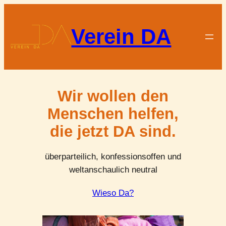
Direkt
zum
Verein DA
Inhalt
wechseln
Wir wollen den
Menschen helfen,
die jetzt DA sind.
überparteilich, konfessionsoffen und
weltanschaulich neutral
Wieso Da?